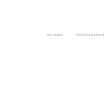
JOURNAL
PHOTOGRAPHIE
Port
V
Grimaud
M