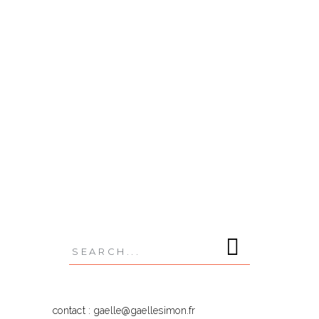
reportage de plus de 20 shootings photo pour
la Fondation Université Côte d’Azur. Retour sur
une aventure à la rencontre d’univers
d’excellence. L’université a été le berceau de
mes premières réalisations et de
READ MORE
Search
for:
contact : gaelle@gaellesimon.fr