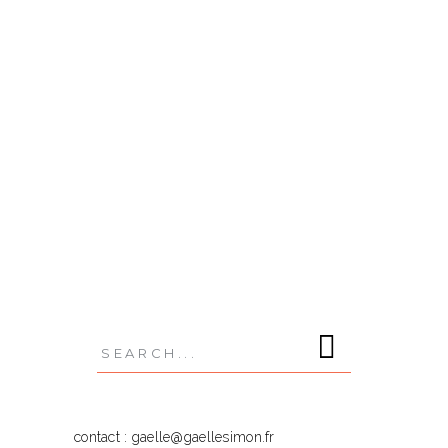
petite, même si je n'y ai jamais vécu. Depuis
quelques années, mon oeil a changé, peut-
être muri, et je découvre réellement la beauté
des
READ MORE
,
,
,
,
BRETAGNE
CAMPAGNE
ÉTÉ
FAMILLE
,
,
INSTANTS
MER
VACANCES
Search
for:
contact : gaelle@gaellesimon.fr