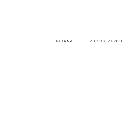
JOURNAL
PHOTOGRAPHIE
Emilie’s
Cookies