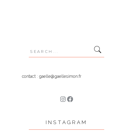
,
,
,
,
ÉTÉ
LAVANDE
POÉSIE
PORTRAITS
,
,
PROVENCE
ROAD TRIP
TOURNESOLS
Search
for:
contact : gaelle@gaellesimon.fr
Instagram
Facebook
INSTAGRAM