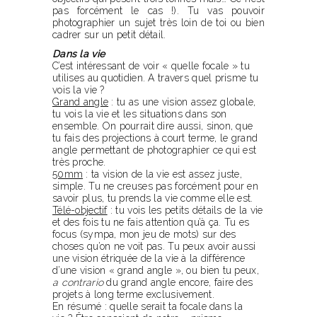
pas forcément le cas !). Tu vas pouvoir
photographier un sujet très loin de toi ou bien
cadrer sur un petit détail.
Dans la vie
C’est intéressant de voir « quelle focale » tu
utilises au quotidien. A travers quel prisme tu
vois la vie ?
Grand angle
: tu as une vision assez globale,
tu vois la vie et les situations dans son
ensemble. On pourrait dire aussi, sinon, que
tu fais des projections à court terme, le grand
angle permettant de photographier ce qui est
très proche.
50mm
: ta vision de la vie est assez juste,
simple. Tu ne creuses pas forcément pour en
savoir plus, tu prends la vie comme elle est.
Télé-objectif
: tu vois les petits détails de la vie
et des fois tu ne fais attention qu’à ça. Tu es
focus (sympa, mon jeu de mots) sur des
choses qu’on ne voit pas. Tu peux avoir aussi
une vision étriquée de la vie à la différence
d’une vision « grand angle », ou bien tu peux,
a contrario
du grand angle encore, faire des
projets à long terme exclusivement.
En résumé : quelle serait ta focale dans la