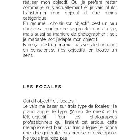
réaliser mon objectif. Ou, je préfère rester
comme je suis actuellement et je vais plutôt
transformer mon objectif et être moins
catégorique
En résumé : choisir son objectif, c’est un peu
choisir sa manière de se projeter dans la vie,
mais aussi sa manière de photographier : soit
je m’adapte, soit j’adapte mon objectif.
Faire ça, c’est un premier pas vers le bonheur :
on conscientise nos objectifs, on trouve un
sens.
LES FOCALES
Qui dit objectif dit focales !
Je vais me baser sur trois type de focales : le
grand angle, le type 50mm (le mien) et le
télé-objectif. Pour les photographes
professionnels qui liraient cet article, cette
métaphore est bien sûr très allégée, je donne
une idée générale, pas précise ni développée.
Ne vous insurgez pas !