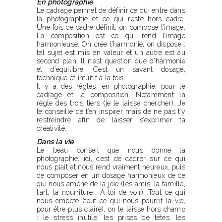
En photographie
Le cadrage permet de définir ce qui entre dans
la photographie et ce qui reste hors cadre.
Une fois ce cadre définit, on compose l’image.
La composition est ce qui rend l’image
harmonieuse. On crée l’harmonie, on dispose :
tel sujet est mis en valeur et un autre est au
second plan. Il n’est question que d’harmonie
et d’équilibre. C’est un savant dosage,
technique et intuitif à la fois.
Il y a des règles, en photographie, pour le
cadrage et la composition. Notamment la
règle des trois tiers (je le laisse chercher). Je
te conseille de t’en inspirer mais de ne pas t’y
restreindre afin de laisser s’exprimer ta
créativité.
Dans la vie
Le beau conseil que nous donne la
photographie, ici, c’est de cadrer sur ce qui
nous plait et nous rend vraiment heureux, puis
de composer en un dosage harmonieux de ce
qui nous amène de la joie (les amis, la famille,
l’art, la nourriture… A toi de voir) .Tout ce qui
nous embête (tout ce qui nous pourrit la vie,
pour être plus claire), on le laisse hors champ
: le stress inutile, les prises de têtes, les