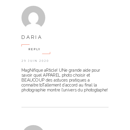
DARIA
REPLY
29 JUIN 2020
MagNifique aRticle! UNe grande aide pour
savoir quel APPAREL photo choisir et
BEAUCOUP des astuces pratiques a
connaitre.toTallement d’accord au final la
photographie montre l’univers du photogtaphe!