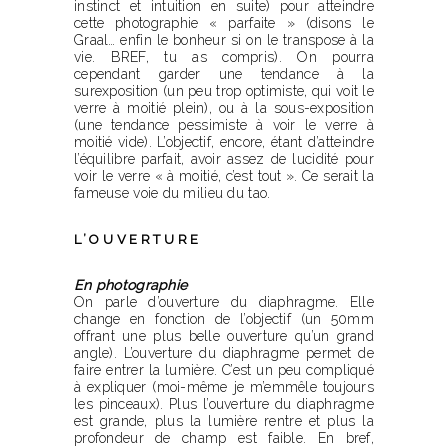
instinct et intuition en suite) pour atteindre
cette photographie « parfaite » (disons le
Graal… enfin le bonheur si on le transpose à la
vie. BREF, tu as compris). On pourra
cependant garder une tendance à la
surexposition (un peu trop optimiste, qui voit le
verre à moitié plein), ou à la sous-exposition
(une tendance pessimiste à voir le verre à
moitié vide). L’objectif, encore, étant d’atteindre
l’équilibre parfait, avoir assez de lucidité pour
voir le verre « à moitié, c’est tout ». Ce serait la
fameuse voie du milieu du tao.
L’OUVERTURE
En photographie
On parle d’ouverture du diaphragme. Elle
change en fonction de l’objectif (un 50mm
offrant une plus belle ouverture qu’un grand
angle). L’ouverture du diaphragme permet de
faire entrer la lumière. C’est un peu compliqué
à expliquer (moi-même je m’emmêle toujours
les pinceaux). Plus l’ouverture du diaphragme
est grande, plus la lumière rentre et plus la
profondeur de champ est faible. En bref,