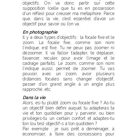
objectifs. On va donc partir sur cette
supposition (celle que tu es en possession
d’un réflex) pour creuser ma métaphore. Parce
que, dans la vie, c’est essentiel d’avoir un
objectif pour savoir où l’on va.
En photographie
Il y a deux types d’objectifs : la focale fixe et le
zoom. La focale fixe, comme son nom
l’indique, est fixe. Tu ne peux pas zoomer ni
dézoomer. Il va falloir t’adapter, te déplacer,
t’avancer, reculer, pour avoir l’image et le
cadrage parfaits. Le zoom, comme son nom
l’indique aussi, permet de zoomer. Tu vas
pouvoir, avec un zoom, avoir plusieurs
distances focales sans changer d’objectif,
passer d’un grand angle à un angle plus
rapproché, etc.
Dans la vie
Alors, es-tu plutôt zoom ou focale fixe ? As-tu
un objectif bien défini auquel tu adapteras ta
vie et ton quotidien pour y parvenir, ou bien
privilèges-tu un certain confort et adaptes-tu
ton (ou tes) objectif-s à ton quotidien ?
Par exemple : je suis prêt à déménager, à
économiser, à faire des concessions pour