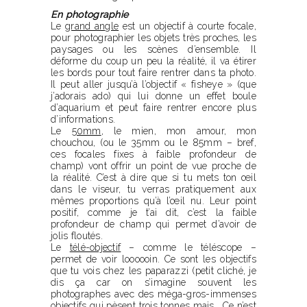
En photographie
Le
grand angle
est un objectif à courte focale,
pour photographier les objets très proches, les
paysages ou les scènes d’ensemble. Il
déforme du coup un peu la réalité, il va étirer
les bords pour tout faire rentrer dans ta photo.
Il peut aller jusqu’à l’objectif « fisheye » (que
j’adorais ado) qui lui donne un effet boule
d’aquarium et peut faire rentrer encore plus
d’informations.
Le
50mm
, le mien, mon amour, mon
chouchou, (ou le 35mm ou le 85mm – bref,
ces focales fixes à faible profondeur de
champ) vont offrir un point de vue proche de
la réalité. C’est à dire que si tu mets ton œil
dans le viseur, tu verras pratiquement aux
mêmes proportions qu’à l’œil nu. Leur point
positif, comme je t’ai dit, c’est la faible
profondeur de champ qui permet d’avoir de
jolis floutés.
Le
télé-objectif
– comme le téléscope –
permet de voir loooooin. Ce sont les objectifs
que tu vois chez les paparazzi (petit cliché, je
dis ça car on s’imagine souvent les
photographes avec des méga-gros-immenses
objectifs qui pèsent trois tonnes mais… Ce n’est