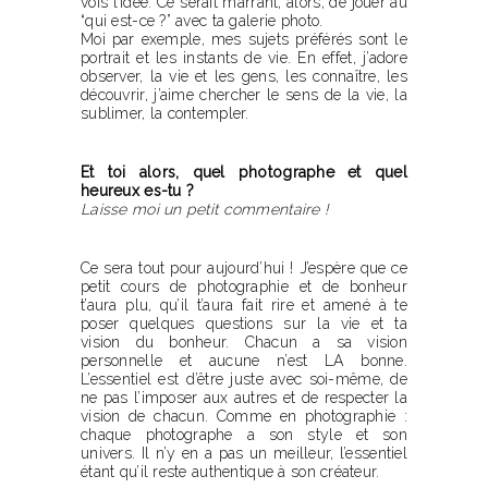
vois l’idée. Ce serait marrant, alors, de jouer au
“qui est-ce ?” avec ta galerie photo.
Moi par exemple, mes sujets préférés sont le
portrait et les instants de vie. En effet, j’adore
observer, la vie et les gens, les connaître, les
découvrir, j’aime chercher le sens de la vie, la
sublimer, la contempler.
Et toi alors, quel photographe et quel
heureux es-tu ?
Laisse moi un petit commentaire !
Ce sera tout pour aujourd’hui ! J’espère que ce
petit cours de photographie et de bonheur
t’aura plu, qu’il t’aura fait rire et amené à te
poser quelques questions sur la vie et ta
vision du bonheur. Chacun a sa vision
personnelle et aucune n’est LA bonne.
L’essentiel est d’être juste avec soi-même, de
ne pas l’imposer aux autres et de respecter la
vision de chacun. Comme en photographie :
chaque photographe a son style et son
univers. Il n’y en a pas un meilleur, l’essentiel
étant qu’il reste authentique à son créateur.