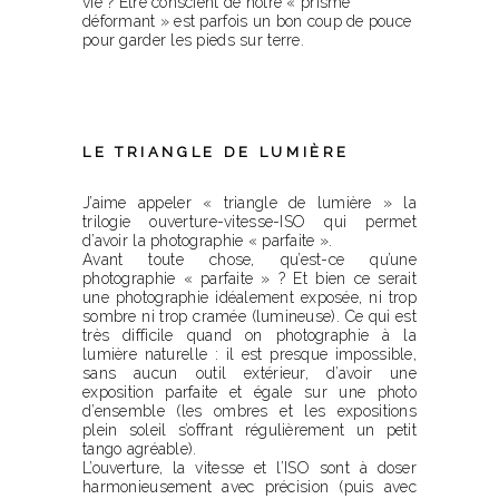
vie ? Être conscient de notre « prisme
déformant » est parfois un bon coup de pouce
pour garder les pieds sur terre.
LE TRIANGLE DE LUMIÈRE
J’aime appeler « triangle de lumière » la
trilogie ouverture-vitesse-ISO qui permet
d’avoir la photographie « parfaite ».
Avant toute chose, qu’est-ce qu’une
photographie « parfaite » ? Et bien ce serait
une photographie idéalement exposée, ni trop
sombre ni trop cramée (lumineuse). Ce qui est
très difficile quand on photographie à la
lumière naturelle : il est presque impossible,
sans aucun outil extérieur, d’avoir une
exposition parfaite et égale sur une photo
d’ensemble (les ombres et les expositions
plein soleil s’offrant régulièrement un petit
tango agréable).
L’ouverture, la vitesse et l’ISO sont à doser
harmonieusement avec précision (puis avec