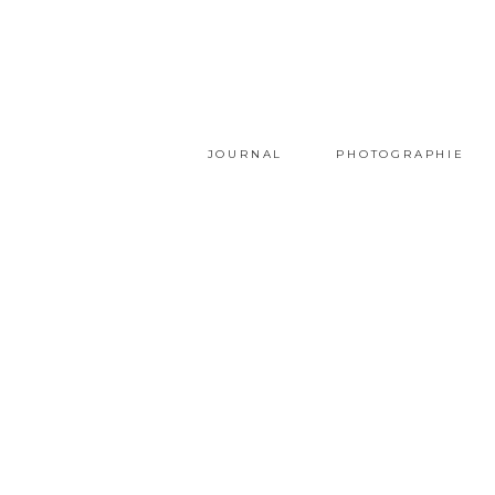
JOURNAL
PHOTOGRAPHIE
Autour de
l’Âge Dort
GAËLLE SIMON
17 JUIN 2014
EXPOSITION
,
PORTRAIT
0 COMMENTS