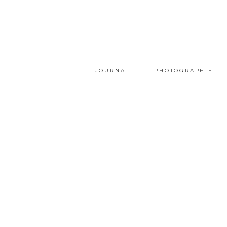
JOURNAL
PHOTOGRAPHIE
Souvenirs
du
présent
en