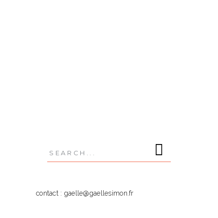
un choix de plans merveilleux
READ MORE
,
,
,
,
,
ÉTÉ
LIFESTYLE
MER
MODE
PORTRAITS
ST
JEAN
Search
for:
contact : gaelle@gaellesimon.fr