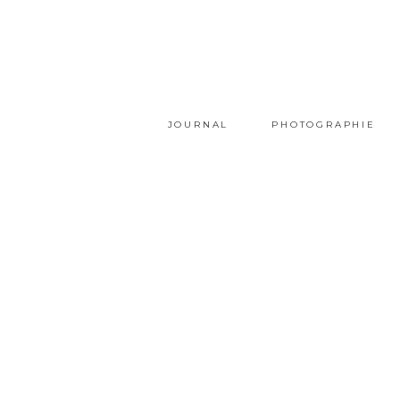
JOURNAL
PHOTOGRAPHIE
Port
Grimaud
GAËLLE SIMON
15 FÉVRIER 2016
VOYAGE
0 COMMENTS